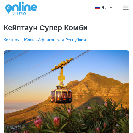
RU
Кейптаун Супер Комби
Кейптаун, Южно-Африканская Республика