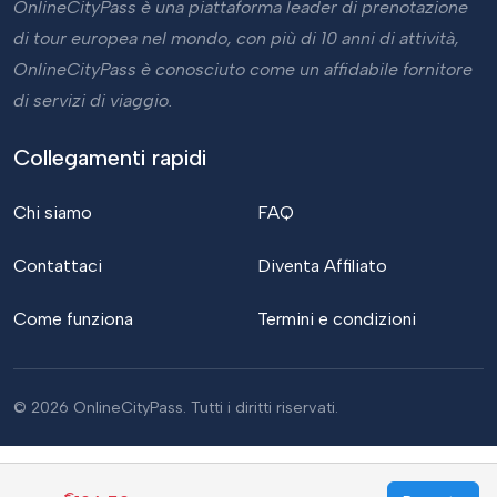
OnlineCityPass è una piattaforma leader di prenotazione
di tour europea nel mondo, con più di 10 anni di attività,
OnlineCityPass è conosciuto come un affidabile fornitore
di servizi di viaggio.
Collegamenti rapidi
Chi siamo
FAQ
Contattaci
Diventa Affiliato
Come funziona
Termini e condizioni
© 2026 OnlineCityPass. Tutti i diritti riservati.