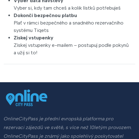
Vyber data návštěvy
Vyber si, kdy tam chceš a kolik lístků potřebuješ
Dokonči bezpečnou platbu
Plať v rámci bezpečného a snadného rezervačního
systému Tiqets
Získej vstupenky
Získej vstupenky e-mailem – postupuj podle pokynů
a užij si to!
OnlineCityPass je přední evropská platforma pro
rezervaci zájezdů ve světě, s více než 10letým provozem.
OnlineCityPass je známý jako spolehlivý poskytovatel