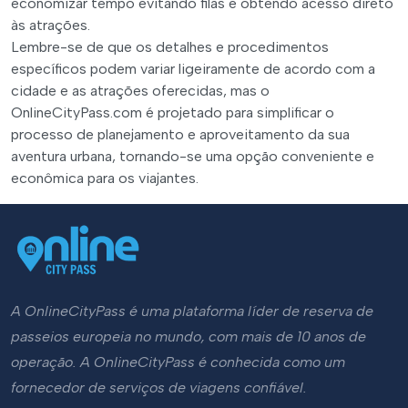
economizar tempo evitando filas e obtendo acesso direto
às atrações.
Lembre-se de que os detalhes e procedimentos
específicos podem variar ligeiramente de acordo com a
cidade e as atrações oferecidas, mas o
OnlineCityPass.com é projetado para simplificar o
processo de planejamento e aproveitamento da sua
aventura urbana, tornando-se uma opção conveniente e
econômica para os viajantes.
A OnlineCityPass é uma plataforma líder de reserva de
passeios europeia no mundo, com mais de 10 anos de
operação. A OnlineCityPass é conhecida como um
fornecedor de serviços de viagens confiável.