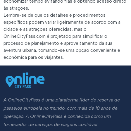
economizar tempo evitando filas e obtendo acesso direto
às atrações.
Lembre-se de que os detalhes e procedimentos
específicos podem variar ligeiramente de acordo com a
cidade e as atrações oferecidas, mas o
OnlineCityPass.com é projetado para simplificar o
processo de planejamento e aproveitamento da sua
aventura urbana, tornando-se uma opção conveniente e
econômica para os viajantes.
A OnlineCityPass é uma plataforma líder de reserva de
passeios europeia no mundo, com mais de 10 anos de
operação. A OnlineCityPass é conhecida como um
fornecedor de serviços de viagens confiável.