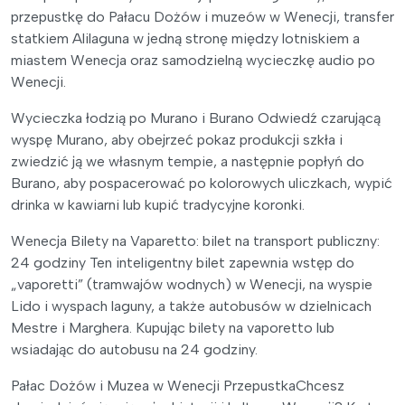
przepustkę do Pałacu Dożów i muzeów w Wenecji, transfer
statkiem Alilaguna w jedną stronę między lotniskiem a
miastem Wenecja oraz samodzielną wycieczkę audio po
Wenecji.
Wycieczka łodzią po Murano i Burano Odwiedź czarującą
wyspę Murano, aby obejrzeć pokaz produkcji szkła i
zwiedzić ją we własnym tempie, a następnie popłyń do
Burano, aby pospacerować po kolorowych uliczkach, wypić
drinka w kawiarni lub kupić tradycyjne koronki.
Wenecja Bilety na Vaparetto: bilet na transport publiczny:
24 godziny Ten inteligentny bilet zapewnia wstęp do
„vaporetti” (tramwajów wodnych) w Wenecji, na wyspie
Lido i wyspach laguny, a także autobusów w dzielnicach
Mestre i Marghera. Kupując bilety na vaporetto lub
wsiadając do autobusu na 24 godziny.
Pałac Dożów i Muzea w Wenecji PrzepustkaChcesz