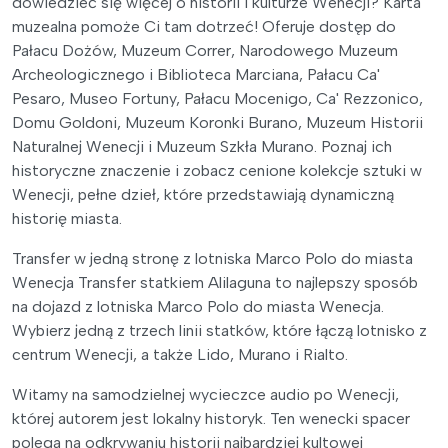
dowiedzieć się więcej o historii i kulturze Wenecji? Karta
muzealna pomoże Ci tam dotrzeć! Oferuje dostęp do
Pałacu Dożów, Muzeum Correr, Narodowego Muzeum
Archeologicznego i Biblioteca Marciana, Pałacu Ca'
Pesaro, Museo Fortuny, Pałacu Mocenigo, Ca' Rezzonico,
Domu Goldoni, Muzeum Koronki Burano, Muzeum Historii
Naturalnej Wenecji i Muzeum Szkła Murano. Poznaj ich
historyczne znaczenie i zobacz cenione kolekcje sztuki w
Wenecji, pełne dzieł, które przedstawiają dynamiczną
historię miasta.
Transfer w jedną stronę z lotniska Marco Polo do miasta
Wenecja Transfer statkiem Alilaguna to najlepszy sposób
na dojazd z lotniska Marco Polo do miasta Wenecja.
Wybierz jedną z trzech linii statków, które łączą lotnisko z
centrum Wenecji, a także Lido, Murano i Rialto.
Witamy na samodzielnej wycieczce audio po Wenecji,
której autorem jest lokalny historyk. Ten wenecki spacer
polega na odkrywaniu historii najbardziej kultowej