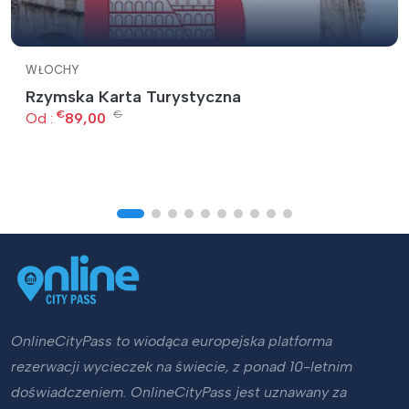
WŁOCHY
Rzymska Karta Turystyczna
€
€
Od :
89,00
OnlineCityPass to wiodąca europejska platforma
rezerwacji wycieczek na świecie, z ponad 10-letnim
doświadczeniem. OnlineCityPass jest uznawany za