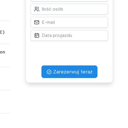
5€)
 on
Zarezerwuj teraz