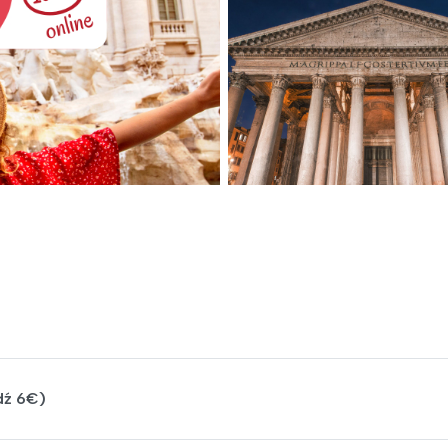
dź 6€)