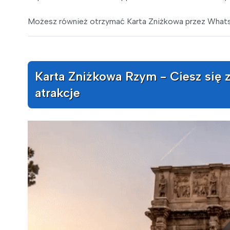
Możesz również otrzymać Karta Zniżkowa przez WhatsA
Karta Zniżkowa Rzym - Ciesz się 
atrakcje