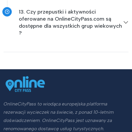
13. Czy przepustki i aktywności
oferowane na OnlineCityPass.com są
dostępne dla wszystkich grup wiekowych
?
OnlineCityPass to wiodąca europejska platforma
rezerwacji wycieczek na świecie, z ponad 10-letnim
doświadczeniem. OnlineCityPass jest uznawany za
renomowanego dostawcę usług turystycznych.