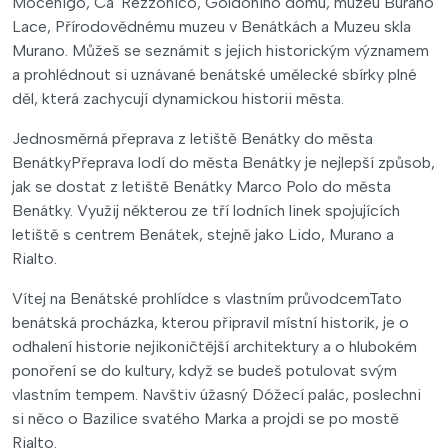
Mocenigo, Ca' Rezzonico, Goldoniho domu, muzeu Burano
Lace, Přírodovědnému muzeu v Benátkách a Muzeu skla
Murano. Můžeš se seznámit s jejich historickým významem
a prohlédnout si uznávané benátské umělecké sbírky plné
děl, která zachycují dynamickou historii města.
Jednosměrná přeprava z letiště Benátky do města
BenátkyPřeprava lodí do města Benátky je nejlepší způsob,
jak se dostat z letiště Benátky Marco Polo do města
Benátky. Využij některou ze tří lodních linek spojujících
letiště s centrem Benátek, stejně jako Lido, Murano a
Rialto.
Vítej na Benátské prohlídce s vlastním průvodcemTato
benátská procházka, kterou připravil místní historik, je o
odhalení historie nejikoničtější architektury a o hlubokém
ponoření se do kultury, když se budeš potulovat svým
vlastním tempem. Navštiv úžasný Dóžecí palác, poslechni
si něco o Bazilice svatého Marka a projdi se po mostě
Rialto.