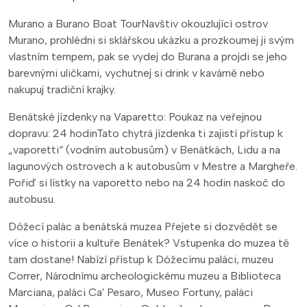
Murano a Burano Boat TourNavštiv okouzlující ostrov
Murano, prohlédni si sklářskou ukázku a prozkoumej ji svým
vlastním tempem, pak se vydej do Burana a projdi se jeho
barevnými uličkami, vychutnej si drink v kavárně nebo
nakupuj tradiční krajky.
Benátské jízdenky na Vaparetto: Poukaz na veřejnou
dopravu: 24 hodinTato chytrá jízdenka ti zajistí přístup k
„vaporetti“ (vodním autobusům) v Benátkách, Lidu a na
lagunových ostrovech a k autobusům v Mestre a Margheře.
Pořiď si lístky na vaporetto nebo na 24 hodin naskoč do
autobusu.
Dóžecí palác a benátská muzea Přejete si dozvědět se
více o historii a kultuře Benátek? Vstupenka do muzea tě
tam dostane! Nabízí přístup k Dóžecímu paláci, muzeu
Correr, Národnímu archeologickému muzeu a Biblioteca
Marciana, paláci Ca' Pesaro, Museo Fortuny, paláci