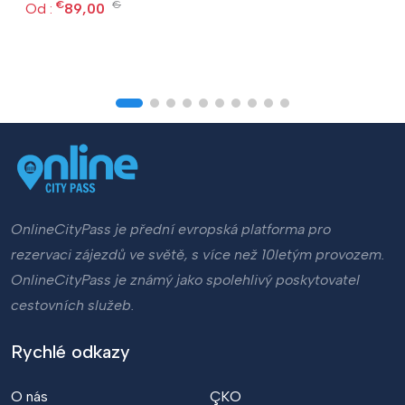
€
€
Od :
89,00
OnlineCityPass je přední evropská platforma pro
rezervaci zájezdů ve světě, s více než 10letým provozem.
OnlineCityPass je známý jako spolehlivý poskytovatel
cestovních služeb.
Rychlé odkazy
O nás
ÇKO