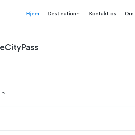
Hjem
Destination
Kontakt os
Om 
neCityPass
 ?