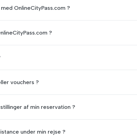
an med OnlineCityPass.com ?
OnlineCityPass.com ?
?
ller vouchers ?
tillinger af min reservation ?
sistance under min rejse ?