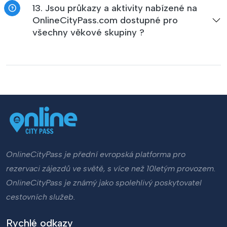
13. Jsou průkazy a aktivity nabízené na
OnlineCityPass.com dostupné pro
všechny věkové skupiny ?
OnlineCityPass je přední evropská platforma pro
rezervaci zájezdů ve světě, s více než 10letým provozem.
OnlineCityPass je známý jako spolehlivý poskytovatel
cestovních služeb.
Rychlé odkazy