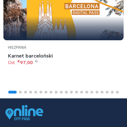
HISZPANIA
Karnet barceloński
€
€
Od :
97,00