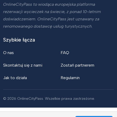
OnlineCityPass to wiodąca europejska platforma
rezerwacji wycieczek na świecie, z ponad 10-letnim
doświadczeniem. OnlineCityPass jest uznawany za
renomowanego dostawcę usług turystycznych.
Szybkie łącza
O nas
FAQ
Skontaktuj się z nami
Zostań partnerem
Jak to działa
Regulamin
© 2026 OnlineCityPass. Wszelkie prawa zastrzeżone.