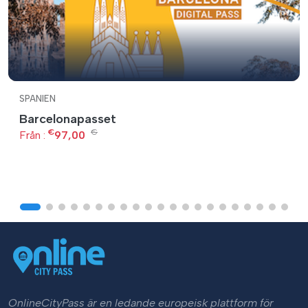
SPANIEN
Barcelonapasset
€
€
Från :
97,00
OnlineCityPass är en ledande europeisk plattform för