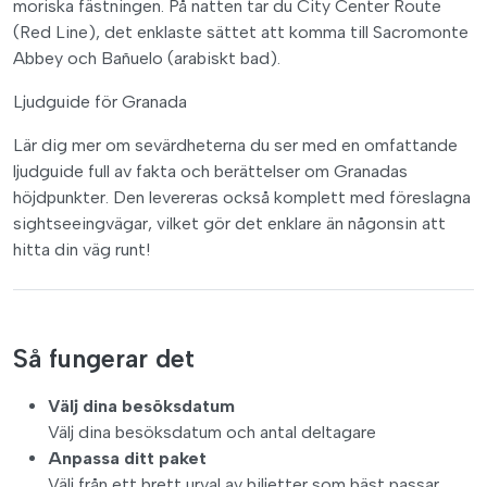
moriska fästningen. På natten tar du City Center Route
(Red Line), det enklaste sättet att komma till Sacromonte
Abbey och Bañuelo (arabiskt bad).
Ljudguide för Granada
Lär dig mer om sevärdheterna du ser med en omfattande
ljudguide full av fakta och berättelser om Granadas
höjdpunkter. Den levereras också komplett med föreslagna
sightseeingvägar, vilket gör det enklare än någonsin att
hitta din väg runt!
Så fungerar det
Välj dina besöksdatum
Välj dina besöksdatum och antal deltagare
Anpassa ditt paket
Välj från ett brett urval av biljetter som bäst passar