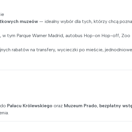
ie
datkowych muzeów
— idealny wybór dla tych, którzy chcą pozn
 w tym Parque Warner Madrid, autobus Hop-on Hop-off, Zoo
yjnych rabatów na transfery, wycieczki po mieście, jednodniow
e do
Pałacu Królewskiego
oraz
Muzeum Prado
,
bezpłatny wst
enia.