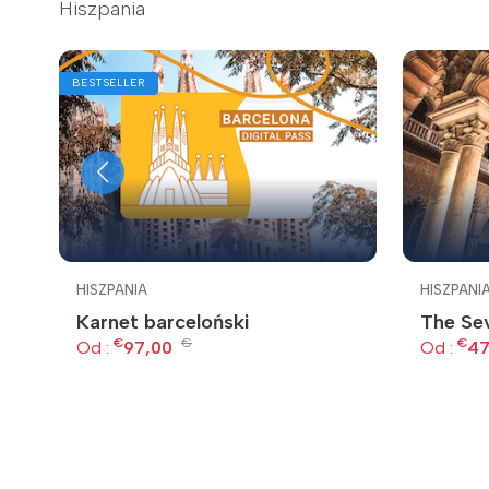
Hiszpania
BESTSELLER
HISZPANIA
HISZPANI
Karnet barceloński
The Sev
€
€
€
Od :
97,00
Od :
47