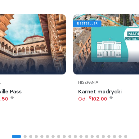
BESTSELLER
A
HISZPANIA
ille Pass
Karnet madrycki
€
€
€
,50
Od :
102,00