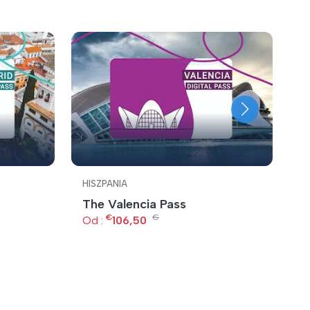
HISZPANIA
H
The Valencia Pass
P
€
€
Od :
106,50
O