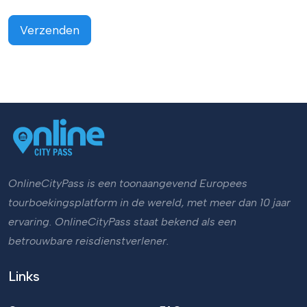
Verzenden
OnlineCityPass is een toonaangevend Europees
tourboekingsplatform in de wereld, met meer dan 10 jaar
ervaring. OnlineCityPass staat bekend als een
betrouwbare reisdienstverlener.
Links