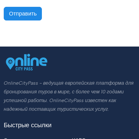
Отправить
OnlineCityPass - ведущая европейская платформа для
бронирования туров в мире, с более чем 10 годами
успешной работы. OnlineCityPass известен как
надежный поставщик туристических услуг.
Быстрые ссылки