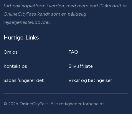
turbookingplatform i verden, med mere end 10 års drift er.
OnlineCityPass kendt som en pålidelig
rejsetjenesteudbyder.
Hurtige Links
Om os
FAQ
Kontakt os
Bliv affiliate
Sådan fungerer det
Vilkår og betingelser
© 2026 OnlineCityPass. Alle rettigheder forbeholdt.