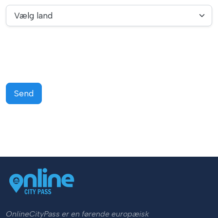
Vælg land
Send
OnlineCityPass er en førende europæisk