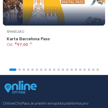
ŠPANĚLSKO
Karta Barcelona Pass
€
€
Od :
97,00
OnlineCityPass je přední evropská platforma pro