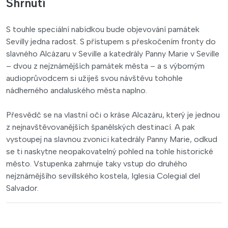
Shrnutí
S touhle speciální nabídkou bude objevování památek
Sevilly jedna radost. S přístupem s přeskočením fronty do
slavného Alcázaru v Seville a katedrály Panny Marie v Seville
– dvou z nejznámějších památek města – a s výborným
audioprůvodcem si užiješ svou návštěvu tohohle
nádherného andaluského města naplno.
Přesvědč se na vlastní oči o kráse Alcazáru, který je jednou
z nejnavštěvovanějších španělských destinací. A pak
vystoupej na slavnou zvonici katedrály Panny Marie, odkud
se ti naskytne neopakovatelný pohled na tohle historické
město. Vstupenka zahrnuje taky vstup do druhého
nejznámějšího sevillského kostela, Iglesia Colegial del
Salvador.