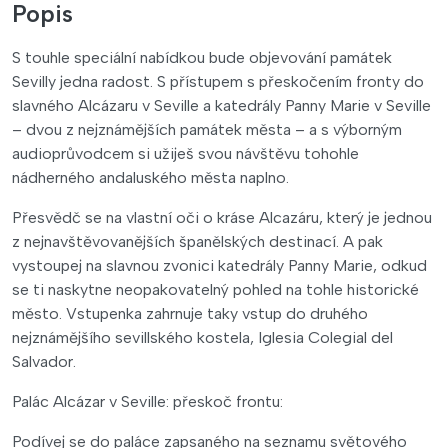
Popis
S touhle speciální nabídkou bude objevování památek
Sevilly jedna radost. S přístupem s přeskočením fronty do
slavného Alcázaru v Seville a katedrály Panny Marie v Seville
– dvou z nejznámějších památek města – a s výborným
audioprůvodcem si užiješ svou návštěvu tohohle
nádherného andaluského města naplno.
Přesvědč se na vlastní oči o kráse Alcazáru, který je jednou
z nejnavštěvovanějších španělských destinací. A pak
vystoupej na slavnou zvonici katedrály Panny Marie, odkud
se ti naskytne neopakovatelný pohled na tohle historické
město. Vstupenka zahrnuje taky vstup do druhého
nejznámějšího sevillského kostela, Iglesia Colegial del
Salvador.
Palác Alcázar v Seville: přeskoč frontu:
Podívej se do paláce zapsaného na seznamu světového