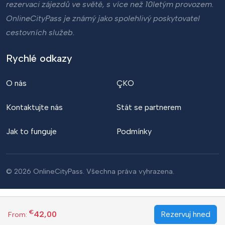
rezervaci zájezdů ve světě, s více než 10letým provozem.
OnlineCityPass je známý jako spolehlivý poskytovatel
cestovních služeb.
Rychlé odkazy
O nás
ÇKO
Kontaktujte nás
Stát se partnerem
Jak to funguje
Podmínky
© 2026 OnlineCityPass. Všechna práva vyhrazena.
€
42,00
Rezervuj hned
From: