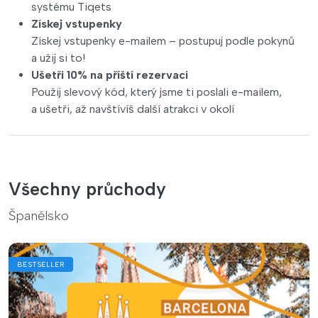
systému Tiqets
Získej vstupenky
Získej vstupenky e-mailem – postupuj podle pokynů
a užij si to!
Ušetři 10% na příští rezervaci
Použij slevový kód, který jsme ti poslali e-mailem,
a ušetři, až navštívíš další atrakci v okolí
Všechny průchody
Španělsko
BESTSELLER