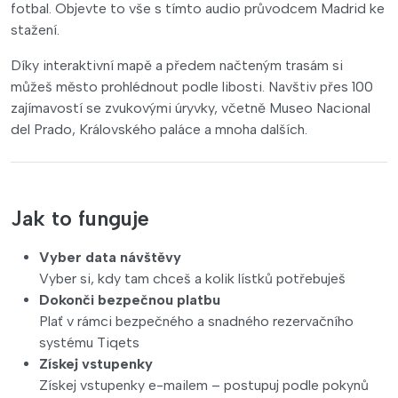
fotbal. Objevte to vše s tímto audio průvodcem Madrid ke
stažení.
Díky interaktivní mapě a předem načteným trasám si
můžeš město prohlédnout podle libosti. Navštiv přes 100
zajímavostí se zvukovými úryvky, včetně Museo Nacional
del Prado, Královského paláce a mnoha dalších.
Jak to funguje
Vyber data návštěvy
Vyber si, kdy tam chceš a kolik lístků potřebuješ
Dokonči bezpečnou platbu
Plať v rámci bezpečného a snadného rezervačního
systému Tiqets
Získej vstupenky
Získej vstupenky e-mailem – postupuj podle pokynů