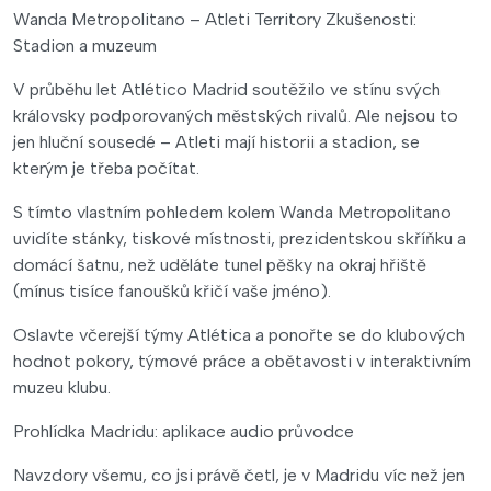
Wanda Metropolitano – Atleti Territory Zkušenosti:
Stadion a muzeum
V průběhu let Atlético Madrid soutěžilo ve stínu svých
královsky podporovaných městských rivalů. Ale nejsou to
jen hluční sousedé – Atleti mají historii a stadion, se
kterým je třeba počítat.
S tímto vlastním pohledem kolem Wanda Metropolitano
uvidíte stánky, tiskové místnosti, prezidentskou skříňku a
domácí šatnu, než uděláte tunel pěšky na okraj hřiště
(mínus tisíce fanoušků křičí vaše jméno).
Oslavte včerejší týmy Atlética a ponořte se do klubových
hodnot pokory, týmové práce a obětavosti v interaktivním
muzeu klubu.
Prohlídka Madridu: aplikace audio průvodce
Navzdory všemu, co jsi právě četl, je v Madridu víc než jen