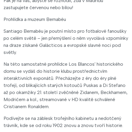
Pak je na vás, abyste se rozhodli, zda v Madridu
zastupujete červenou nebo bílou!
Prohlídka a muzeum Bernabéu
Santiago Bernabéu je poutní místo pro fotbalové fanoušky
po celém světě – jen přemýšlení o něm vyvolává vzpomínky
na draze získané Galácticos a evropské slavné noci pod
světly.
Na této samostatné prohlídce Los Blancos' historického
domu se vydáš do historie klubu prostřednictvím
interaktivních exponátů. Přecházejte z éry do éry plné
trofejí, od blikajících starých kotoučů Puskas a Di Stefano
až po okamžiky 21. století zvěčněné Zidanem, Beckhamem,
Modrićem a kol., streamované v HD kvalitě schválené
Cristianem Ronaldem.
Podívejte se na záblesk trofejního kabinetu a nedotčený
trávník, kde se od roku 1902 znovu a znovu tvoří historie.