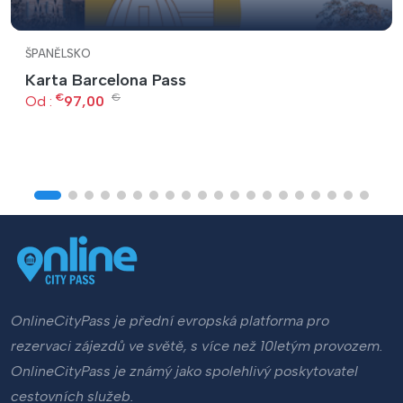
ŠPANĚLSKO
Karta Barcelona Pass
€
€
Od :
97,00
OnlineCityPass je přední evropská platforma pro
rezervaci zájezdů ve světě, s více než 10letým provozem.
OnlineCityPass je známý jako spolehlivý poskytovatel
cestovních služeb.