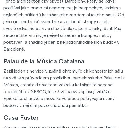
Tento architektonický skvost Barcelony, který se kdysi
používal jako pracovní nemocnice, je bezpochyby jedním z
nejlepších příkladů katalánského modernistického hnutí. Od
jeho geometrické symetrie a zdobené stropy na jeho
světlé odvážné barvy a složité dlaždice mozaiky, Sant Pau
secese Site vitríny je největší secesní komplex někdy
postaven, a snadno jeden z nejpozoruhodnějších budov v
Barceloně.
Palau de la Música Catalana
Zažij jeden z nejvíce vizuálně ohromujících koncertních sálů
na světě s průvodcem prohlídkou barcelonského Palau de la
Música, architektonického zázraku katalánské secese
oceněného UNESCO, kde živé barvy zaplavují vitráže.
Epické sochařské a mozaikové práce pokrývající stěny
budovy z něj činí pozoruhodnou památku.
Casa Fuster
Koncipován jako městské sídlo pro rodinu Fuster, tento