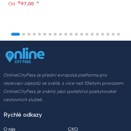
€
€
Od :
97,00
OnlineCityPass je přední evropská platforma pro
rezervaci zájezdů ve světě, s více než 10letým provozem.
OnlineCityPass je známý jako spolehlivý poskytovatel
cestovních služeb.
Rychlé odkazy
O nás
ÇKO