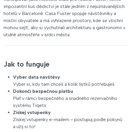
impozantní kus dědictví je stále jedním z nejuznávanějších
hotelů v Barceloně. Casa Fuster spojuje návštěvníky a
místní obyvatele a má vyhrazené prostory, kde se všichni
mohou sejít, aby si vychutnali architekturu a gastronomii v
útulné atmosféře v srdci města.
Jak to funguje
Vyber data návštěvy
Vyber si, kdy tam chceš a kolik lístků potřebuješ
Dokonči bezpečnou platbu
Plať v rámci bezpečného a snadného rezervačního
systému Tiqets
Získej vstupenky
Získej vstupenky e-mailem – postupuj podle pokynů
a užij si to!