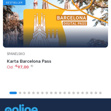
BESTSELLER
ŠPANĚLSKO
Karta Barcelona Pass
€
€
Od :
97,00