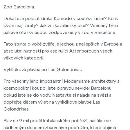
Zoo Barcelona:
Dokážete porazit draka Komodo v soutěži zírání? Kolik
skvrn mají žirafy? Jak zní katalánský osel? Všechny tyto
palčivé otázky budou zodpovězeny v zoo v Barceloně.
Tato sbírka divoké zvěře je jednou z nejlepších v Evropě a
absolutní nutností pro aspirující Attenborough všech
věkových kategorií.
Vyhlídková plavba po Las Golondrinas:
Pro všechny jeho impozantní Modernisme architektury a
kosmopolitní kouzlo, jste opravdu neviděl Barcelonu,
dokud jste se do vody. Nastavte si náladu na svěží a
dopřejte dětem výlet na vyhlídkové plavbě Las
Golondrinas.
Plav se 9 mil podél katalánského pobřeží, nasákni se
nádherným sluncem zbarveným pobřežím, které objímá