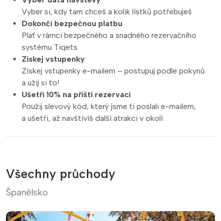
Vyber si, kdy tam chceš a kolik lístků potřebuješ
Dokonči bezpečnou platbu
Plať v rámci bezpečného a snadného rezervačního
systému Tiqets
Získej vstupenky
Získej vstupenky e-mailem – postupuj podle pokynů
a užij si to!
Ušetři 10% na příští rezervaci
Použij slevový kód, který jsme ti poslali e-mailem,
a ušetři, až navštívíš další atrakci v okolí
Všechny průchody
Španělsko