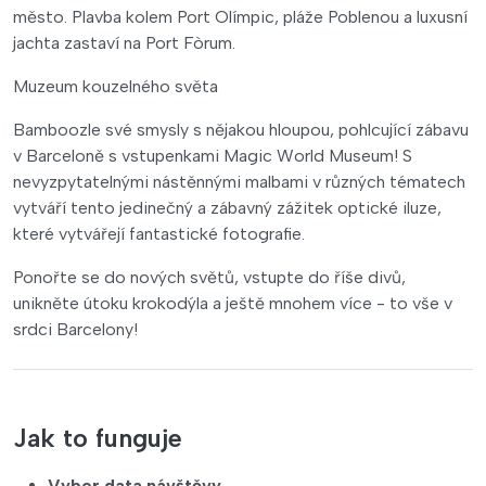
město. Plavba kolem Port Olímpic, pláže Poblenou a luxusní
jachta zastaví na Port Fòrum.
Muzeum kouzelného světa
Bamboozle své smysly s nějakou hloupou, pohlcující zábavu
v Barceloně s vstupenkami Magic World Museum! S
nevyzpytatelnými nástěnnými malbami v různých tématech
vytváří tento jedinečný a zábavný zážitek optické iluze,
které vytvářejí fantastické fotografie.
Ponořte se do nových světů, vstupte do říše divů,
unikněte útoku krokodýla a ještě mnohem více - to vše v
srdci Barcelony!
Jak to funguje
Vyber data návštěvy