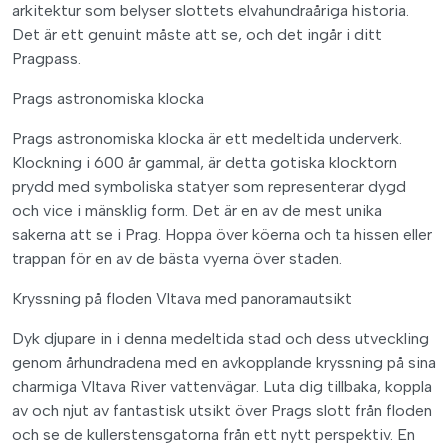
arkitektur som belyser slottets elvahundraåriga historia.
Det är ett genuint måste att se, och det ingår i ditt
Pragpass.
Prags astronomiska klocka
Prags astronomiska klocka är ett medeltida underverk.
Klockning i 600 år gammal, är detta gotiska klocktorn
prydd med symboliska statyer som representerar dygd
och vice i mänsklig form. Det är en av de mest unika
sakerna att se i Prag. Hoppa över köerna och ta hissen eller
trappan för en av de bästa vyerna över staden.
Kryssning på floden Vltava med panoramautsikt
Dyk djupare in i denna medeltida stad och dess utveckling
genom århundradena med en avkopplande kryssning på sina
charmiga Vltava River vattenvägar. Luta dig tillbaka, koppla
av och njut av fantastisk utsikt över Prags slott från floden
och se de kullerstensgatorna från ett nytt perspektiv. En