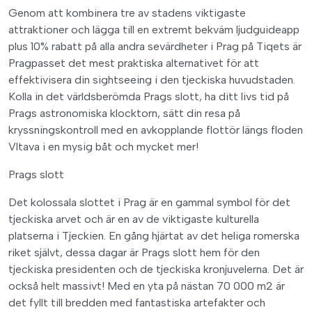
Genom att kombinera tre av stadens viktigaste
attraktioner och lägga till en extremt bekväm ljudguideapp
plus 10% rabatt på alla andra sevärdheter i Prag på Tiqets är
Pragpasset det mest praktiska alternativet för att
effektivisera din sightseeing i den tjeckiska huvudstaden.
Kolla in det världsberömda Prags slott, ha ditt livs tid på
Prags astronomiska klocktorn, sätt din resa på
kryssningskontroll med en avkopplande flottör längs floden
Vltava i en mysig båt och mycket mer!
Prags slott
Det kolossala slottet i Prag är en gammal symbol för det
tjeckiska arvet och är en av de viktigaste kulturella
platserna i Tjeckien. En gång hjärtat av det heliga romerska
riket självt, dessa dagar är Prags slott hem för den
tjeckiska presidenten och de tjeckiska kronjuvelerna. Det är
också helt massivt! Med en yta på nästan 70 000 m2 är
det fyllt till bredden med fantastiska artefakter och