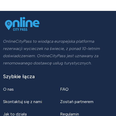
OnlineCityPass to wiodąca europejska platforma
rezerwacji wycieczek na świecie, z ponad 10-letnim
doświadczeniem. OnlineCityPass jest uznawany za
renomowanego dostawcę usług turystycznych.
Szybkie łącza
O nas
FAQ
Skontaktuj się z nami
Zostań partnerem
Jak to działa
Regulamin