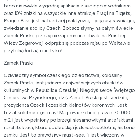
tego niezwykle wygodną aplikację z audioprzewodnikiem
oraz 10% zniżki na wszystkie inne atrakcje Pragi na Tiqets,
Prague Pass jest najbardziej praktyczną opcją usprawniającą
zwiedzanie stolicy Czech. Zobacz słynny na całym świecie
Zamek Praski, przeżyj niezapomniane chwile na Praskiej
Wieży Zegarowej, odpręż się podczas rejsu po Wełtawie
przytulną łodzią i nie tylko!
Zamek Praski
Odwieczny symbol czeskiego dziedzictwa, kolosalny
Zamek Praski, jest jednym z najważniejszych obiektów
kulturalnych w Republice Czeskiej. Niegdyś serce Świętego
Cesarstwa Rzymskiego, dziś Zamek Praski jest siedzibą
prezydenta Czech i czeskich klejnotów koronnych. Jest
też absolutnie ogromny! Ma powierzchnię prawie 70 000
m2 i jest wypełniony po brzegi niesamowitymi artefaktami
i architekturą, które podkreślają jedenastusetletnią historię
zamku. Jest to prawdziwy must-see, `i jest wliczony w