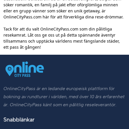
söker romantik, en familj på jakt efter oförglömliga minnen
eller en grupp vänner som söker en unik getaway, är
OnlineCityPass.com här för att förverkliga dina rese-drömmar.
Tack för att du valt OnlineCityPass.com som din pålitliga
resekamrat. Låt oss ge oss ut på detta spännande äventyr
tillsammans och upptäcka världens mest fängslande städer,
ett pass åt gången!
OnlineCityPass är en ledande europeisk plattform för
bokning av rundturer i världen, med över 10 års erfarenhet
är. OnlineCityPass känt som en pålitlig reseleverantör.
Snabblänkar