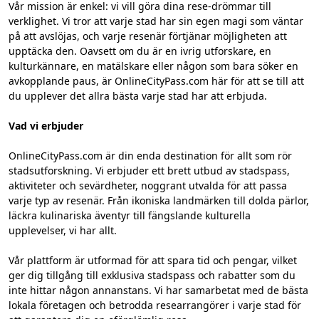
Vår mission är enkel: vi vill göra dina rese-drömmar till
verklighet. Vi tror att varje stad har sin egen magi som väntar
på att avslöjas, och varje resenär förtjänar möjligheten att
upptäcka den. Oavsett om du är en ivrig utforskare, en
kulturkännare, en matälskare eller någon som bara söker en
avkopplande paus, är OnlineCityPass.com här för att se till att
du upplever det allra bästa varje stad har att erbjuda.
Vad vi erbjuder
OnlineCityPass.com är din enda destination för allt som rör
stadsutforskning. Vi erbjuder ett brett utbud av stadspass,
aktiviteter och sevärdheter, noggrant utvalda för att passa
varje typ av resenär. Från ikoniska landmärken till dolda pärlor,
läckra kulinariska äventyr till fängslande kulturella
upplevelser, vi har allt.
Vår plattform är utformad för att spara tid och pengar, vilket
ger dig tillgång till exklusiva stadspass och rabatter som du
inte hittar någon annanstans. Vi har samarbetat med de bästa
lokala företagen och betrodda researrangörer i varje stad för