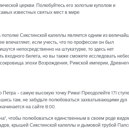
лической церкви. Полюбуйтесь его золотым куполом и
самых известных святых мест в мире.
отолке Сикстинской капеллы является одним из величай
е впечатляет, если учесть, что по профессии он был
пишутся непосредственно на штукатурке, то здесь нет
ь входного билета, но вы также сможете исследовать неб
 сокровища эпохи Возрождения, Римской империи, Древнег
 Петра - самую высокую точку Рима! Преодолейте 171 ступ
вшись там, не забудьте полюбоваться захватывающими дух
начинается на сайте 8:00.
на", чтобы полюбоваться единственным в своем роде видо
садов, крышей Сикстинской капеллы и дымовой трубой Папс