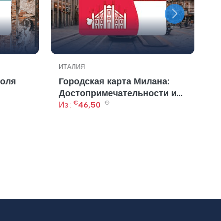
ИТАЛИЯ
И
поля
Городская карта Милана:
П
Достопримечательности и
Из
€
€
скидки
Из :
46,50