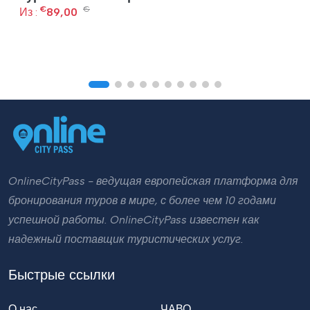
€
€
Из :
89,00
OnlineCityPass - ведущая европейская платформа для
бронирования туров в мире, с более чем 10 годами
успешной работы. OnlineCityPass известен как
надежный поставщик туристических услуг.
Быстрые ссылки
О нас
ЧАВО