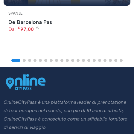
SPANJE
De Barcelona Pas
€
€
Da :
97,00
OnlineCityPass è una piattaforma leader di prenotazione
di tour europea nel mondo, con più di 10 anni di attività,
OnlineCityPass è conosciuto come un affidabile fornitore
di servizi di viaggio.