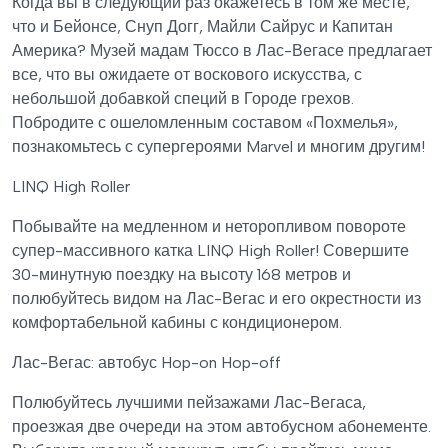
Когда вы в следующий раз окажетесь в том же месте,
что и Бейонсе, Снуп Догг, Майли Сайрус и Капитан
Америка? Музей мадам Тюссо в Лас-Вегасе предлагает
все, что вы ожидаете от воскового искусства, с
небольшой добавкой специй в Городе грехов.
Побродите с ошеломленным составом «Похмелья»,
познакомьтесь с супергероями Marvel и многим другим!
LINQ High Roller
Побывайте на медленном и неторопливом повороте
супер-массивного катка LINQ High Roller! Совершите
30-минутную поездку на высоту 168 метров и
полюбуйтесь видом на Лас-Вегас и его окрестности из
комфортабельной кабины с кондиционером.
Лас-Вегас: автобус Hop-on Hop-off
Полюбуйтесь лучшими пейзажами Лас-Вегаса,
проезжая две очереди на этом автобусном абонементе.