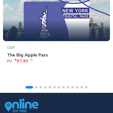
США
The Big Apple Pass
€
€
Из :
87,83