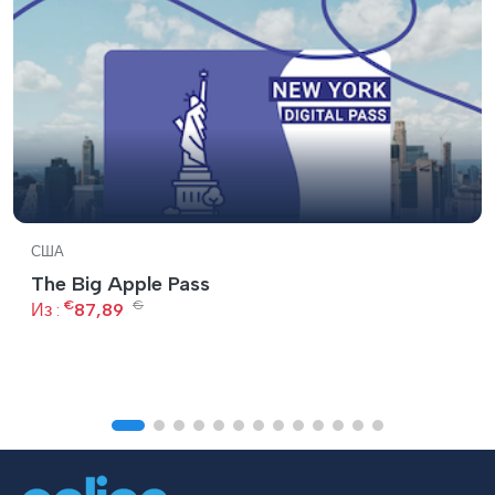
США
The Big Apple Pass
€
€
Из :
87,89