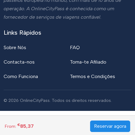
passeios europeia no mundo, com mais de 10 anos de
operação. A OnlineCityPass é conhecida como um
fornecedor de serviços de viagens confiável.
Links Rápidos
Sobre Nós
FAQ
Contacta-nos
Torna-te Afiliado
Como Funciona
Termos e Condições
© 2026 OnlineCityPass. Todos os direitos reservados.
€
85,37
Reservar agora
From: