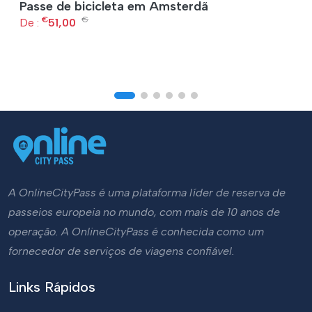
Passe de bicicleta em Amsterdã
€
€
De :
51,00
A OnlineCityPass é uma plataforma líder de reserva de
passeios europeia no mundo, com mais de 10 anos de
operação. A OnlineCityPass é conhecida como um
fornecedor de serviços de viagens confiável.
Links Rápidos