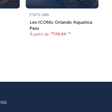
ÉTATS-UNIS
É
Les ICONic Orlando Aquatica
C
Pass
À 
€
€
À partir de :
175,59
FAQ