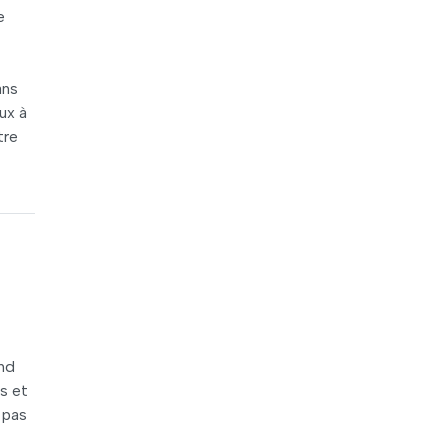
e
ans
ux à
tre
and
s et
 pas