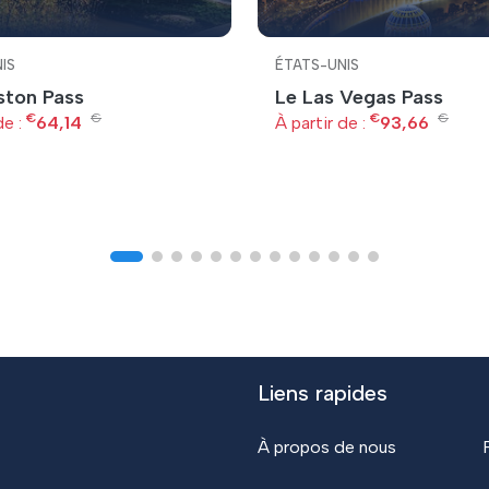
IS
ÉTATS-UNIS
ston Pass
Le Las Vegas Pass
€
€
€
€
de :
64,14
À partir de :
93,66
Liens rapides
À propos de nous