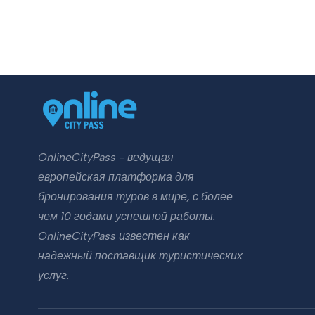
OnlineCityPass - ведущая
европейская платформа для
бронирования туров в мире, с более
чем 10 годами успешной работы.
OnlineCityPass известен как
надежный поставщик туристических
услуг.