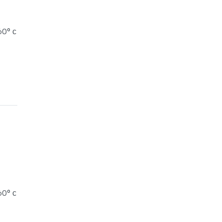
60° с
60° с