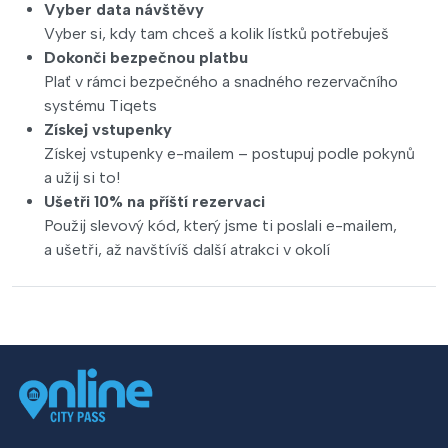
Vyber data návštěvy
Vyber si, kdy tam chceš a kolik lístků potřebuješ
Dokonči bezpečnou platbu
Plať v rámci bezpečného a snadného rezervačního
systému Tiqets
Získej vstupenky
Získej vstupenky e-mailem – postupuj podle pokynů
a užij si to!
Ušetři 10% na příští rezervaci
Použij slevový kód, který jsme ti poslali e-mailem,
a ušetři, až navštívíš další atrakci v okolí