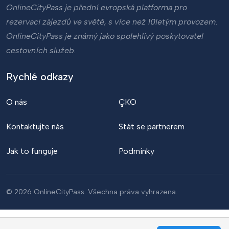
OnlineCityPass je přední evropská platforma pro
rezervaci zájezdů ve světě, s více než 10letým provozem.
OnlineCityPass je známý jako spolehlivý poskytovatel
cestovních služeb.
Rychlé odkazy
O nás
ÇKO
Kontaktujte nás
Stát se partnerem
Jak to funguje
Podmínky
© 2026 OnlineCityPass. Všechna práva vyhrazena.