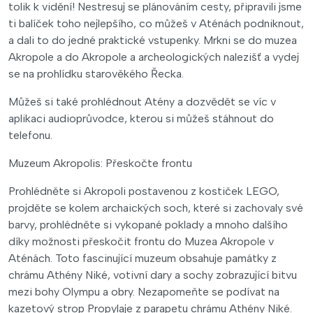
tolik k vidění! Nestresuj se plánováním cesty, připravili jsme
ti balíček toho nejlepšího, co můžeš v Aténách podniknout,
a dali to do jedné praktické vstupenky. Mrkni se do muzea
Akropole a do Akropole a archeologických nalezišť a vydej
se na prohlídku starověkého Řecka.
Můžeš si také prohlédnout Atény a dozvědět se víc v
aplikaci audioprůvodce, kterou si můžeš stáhnout do
telefonu.
Muzeum Akropolis: Přeskočte frontu
Prohlédněte si Akropoli postavenou z kostiček LEGO,
projděte se kolem archaických soch, které si zachovaly své
barvy, prohlédněte si vykopané poklady a mnoho dalšího
díky možnosti přeskočit frontu do Muzea Akropole v
Aténách. Toto fascinující muzeum obsahuje památky z
chrámu Athény Niké, votivní dary a sochy zobrazující bitvu
mezi bohy Olympu a obry. Nezapomeňte se podívat na
kazetový strop Propylaje z parapetu chrámu Athény Niké.