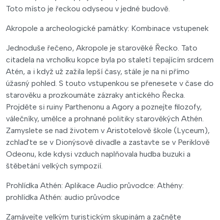
Toto místo je řeckou odyseou v jedné budově.
Akropole a archeologické památky: Kombinace vstupenek
Jednoduše řečeno, Akropole je starověké Řecko. Tato
citadela na vrcholku kopce byla po staletí tepajícím srdcem
Atén, a i když už zažila lepší časy, stále je na ni přímo
úžasný pohled. S touto vstupenkou se přenesete v čase do
starověku a prozkoumáte zázraky antického Řecka.
Projděte si ruiny Parthenonu a Agory a poznejte filozofy,
válečníky, umělce a prohnané politiky starověkých Athén.
Zamyslete se nad životem v Aristotelově škole (Lyceum),
zchlaďte se v Dionýsově divadle a zastavte se v Periklově
Odeonu, kde kdysi vzduch naplňovala hudba buzuki a
štěbetání velkých sympozií.
Prohlídka Athén: Aplikace Audio průvodce: Athény:
prohlídka Athén: audio průvodce
Zamávejte velkým turistickým skupinám a začněte